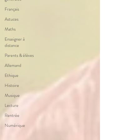
Français
Astuces
Maths
Enseigner à
distance
Parents & élèves
Allemand
Ethique
Histoire
Musique
Lecture
Rentrée
Numérique