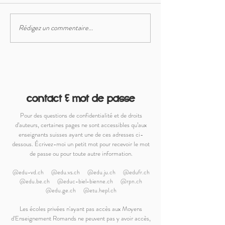
Dessins (sous-)ma
Rédigez un commentaire...
Cahier de planification
2023-24
contact & mot de passe
Pour des questions de confidentialité et de droits
d’auteurs, certaines pages ne sont accessibles qu’aux
enseignants suisses ayant une de ces adresses ci-
dessous. Écrivez-moi un petit mot pour recevoir le mot
de passe ou pour toute autre information.
@edu-vd.ch @edu.vs.ch @edu.ju.ch @edufr.ch
@edu.be.ch @educ-biel-bienne.ch @rpn.ch
@edu.ge.ch @etu.hepl.ch
Les écoles privées n'ayant pas accès aux Moyens
d'Enseignement Romands ne peuvent pas y avoir accès,