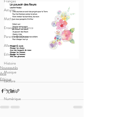
Français
Astuces
Maths
Enseigner à distance
Parents & élèves
Allemand
Ethique
Histoire
Nouveautés
Musique
Arts
Ethique
Lecture
Rentrée
Numérique