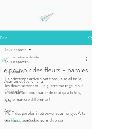
la maitresse décolle
Post
Tous les posts
la maitresse décolle
Tous les posts
1 mars 2022
Le pouvoir des fleurs - paroles
Nouveautés
Le printemps arrive à petit pas, le soleil brille, 
Activités et événements
les fleurs sortent et... la guerre fait rage. Voilà 
Géographie
une chanson pour parler de tout ça à la fois, 
d'une manière différente !
Noël
Arts
PDF des paroles à retrouver sous l'onglet Arts 
-> 
Musique
 -> chansons diverses
Connaissances générales