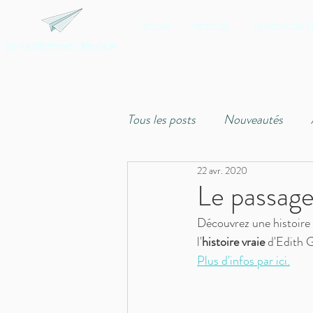
accueil
français
gestion de c
la maitresse décolle
Tous les posts
Nouveautés
22 avr. 2020
Connaissances générales
F
Le passage
Découvrez une histoire 
Allemand
Ethique
His
l'
histoire vraie
 d'Edith G
Plus d'infos par ici.