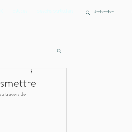
IC
astuces
besoins particuliers
Parents & élèves
nsmettre
au travers de 
e