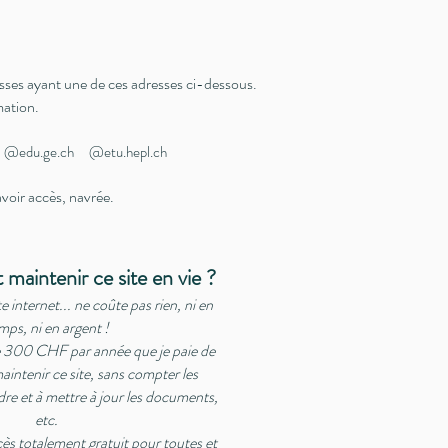
isses ayant une de ces adresses ci-dessous.
mation.
@edu.ge.ch @etu.hepl.ch
oir accès, navrée.
 maintenir ce site en vie ?
e internet... ne coûte pas rien, ni en
mps, ni en argent !
e 300 CHF par année que je paie de
intenir ce site, sans compter les
re et à mettre à jour les documents,
etc.
ccès totalement gratuit pour toutes et