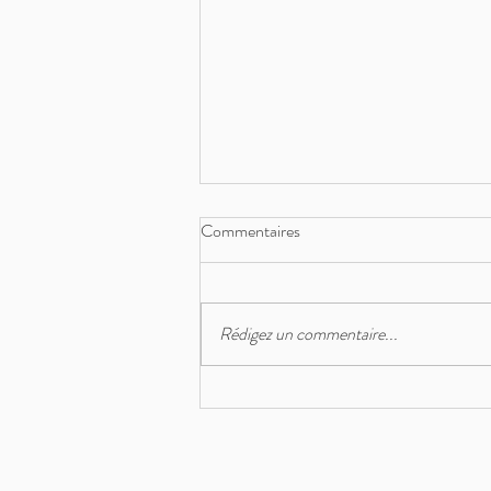
Commentaires
Rédigez un commentaire...
Mathano, site suisse de calcul
mental