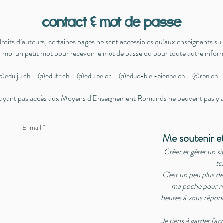
contact & mot de passe
droits d’auteurs, certaines pages ne sont accessibles qu’aux enseignants su
-moi un petit mot pour recevoir le mot de passe ou pour toute autre infor
edu.ju.ch @edufr.ch @edu.be.ch @educ-biel-bienne.ch @rpn.ch 
n'ayant pas accès aux Moyens d'Enseignement Romands ne peuvent pas y av
Me soutenir et
Créer et gérer un sit
te
C'est un peu plus d
ma poche pour ma
heures à vous répond
Je tiens à garder l'a