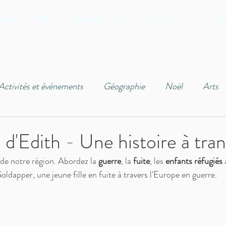
lasse
maths
allemand
arts
SHS-SHN
EPS
MIT
Activités et événements
Géographie
Noël
Arts
rançais
Astuces
Maths
Enseigner à distance
 d'Edith - Une histoire à tra
de notre région. Abordez la 
guerre
, la 
fuite
, les 
enfants réfugiés
 
toire
Musique
Lecture
Rentrée
Numériqu
oldapper, une jeune fille en fuite à travers l'Europe en guerre.